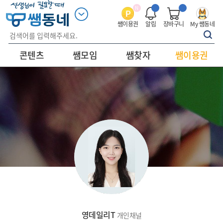
N
쌤이용권
알림
장바구니
My 쌤동네
콘텐츠
쌤모임
쌤찾자
쌤이용권
영데일리T
개인채널