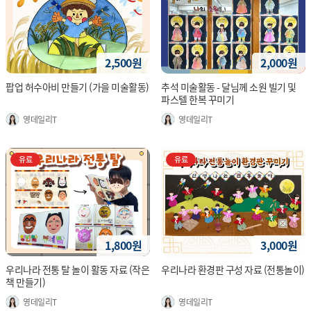
2,500원
2,000원
팝업 허수아비 만들기 (가을 미술활동)
추석 미술활동 - 달님께 소원 빌기 및
파스텔 한복 꾸미기
영데일리T
영데일리T
유료
유료
1,800원
3,000원
우리나라 전통 탈 놀이 활동 자료 (작은
우리나라 환경판 구성 자료 (전통놀이)
책 만들기)
영데일리T
영데일리T