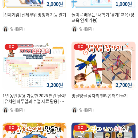
2,000원
1,000원
[신체게임] 신체부위 명칭과 기능 알기
놀이로 배우는! 새학기 '경계' 교육 (성
교육 연계 가능)
영데일리T
영데일리T
유료
유료
3,200원
2,700원
1년 동안 활용 가능한 2026 연간 달력!
빙글빙글 잠자리 헬리콥터 만들기
| 유치원 하루일과 수업 자료 활용 | 유
치원 학급 환경 구성 | 유아 시간 흐름
영데일리T
영데일리T
개념 형성
유료
유료