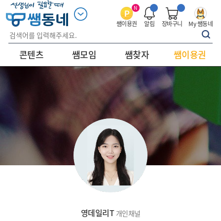
N
쌤이용권
알림
장바구니
My 쌤동네
콘텐츠
쌤모임
쌤찾자
쌤이용권
영데일리T
개인채널