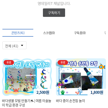
영데일리T 채널입니다.
구독하기
콘텐츠(41)
스크랩(0)
구독중(0)
구독
유료
유료
2,500원
1,800원
바다생물 모빌 만들기🐬 | 여름 미술놀
바다 종이 손전등 놀이
이 학급 환경 구성