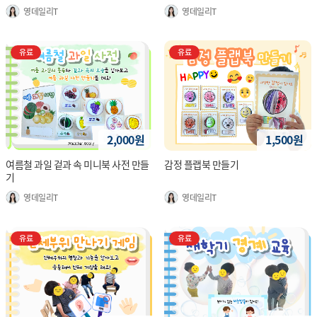
영데일리T
영데일리T
유료
유료
2,000원
1,500원
여름철 과일 겉과 속 미니북 사전 만들
감정 플랩북 만들기
기
영데일리T
영데일리T
유료
유료