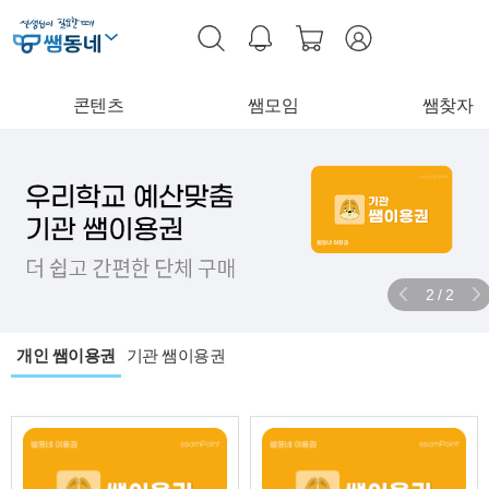
콘텐츠
쌤모임
쌤찾자
2
/
2
개인 쌤이용권
기관 쌤이용권