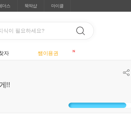
체더스
뚝딱샵
마이클
N
찾자
쌤이용권
!!