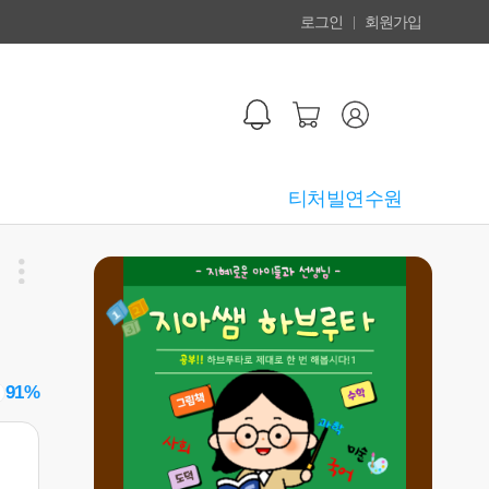
로그인
회원가입
티처빌연수원
91%