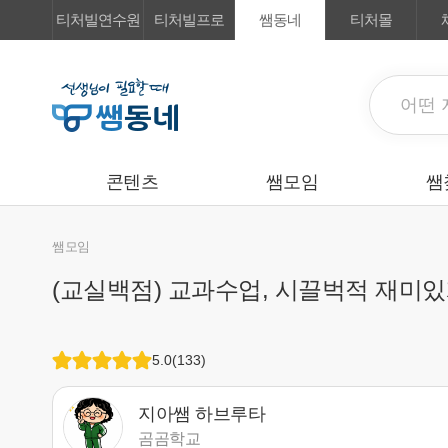
티처빌연수원
티처빌프로
쌤동네
티처몰
콘텐츠
쌤모임
쌤
쌤모임
(교실백점) 교과수업, 시끌벅적 재미있게
5.0
(
133
)
지아쌤 하브루타
곰곰학교