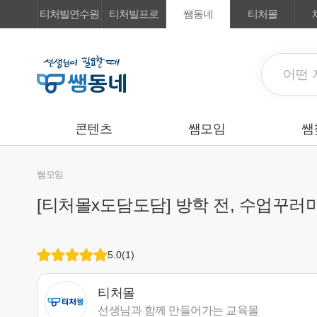
티처빌연수원
티처빌프로
쌤동네
티처몰
콘텐츠
쌤모임
쌤
쌤모임
[티처몰x도담도담] 방학 전, 수업꾸러
5.0
(
1
)
티처몰
선생님과 함께 만들어가는 교육몰