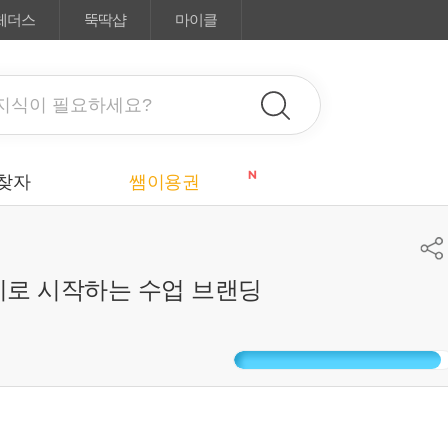
체더스
뚝딱샵
마이클
N
찾자
쌤이용권
미로 시작하는 수업 브랜딩