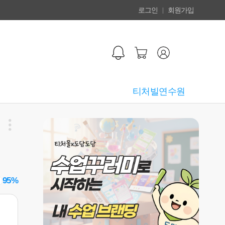
로그인
회원가입
티처빌연수원
95%