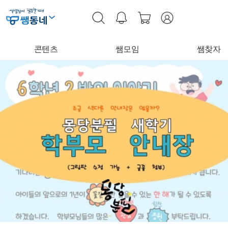
콘텐츠
쌤모임
쌤찾자