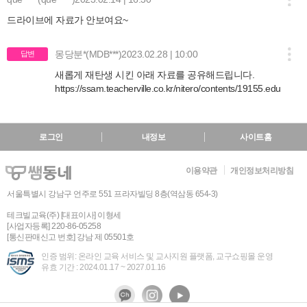
드라이브에 자료가 안보여요~
몽당분*(MDB***)
2023.02.28 | 10:00
답변
새롭게 재탄생 시킨 아래 자료를 공유해드립니다.
https://ssam.teacherville.co.kr/nitero/contents/19155.edu
로그인
내정보
사이트홈
이용약관
개인정보처리방침
서울특별시 강남구 언주로 551 프라자빌딩 8층(역삼동 654-3)
테크빌교육(주) [대표이사] 이형세
[사업자등록] 220-86-05258
[통신판매신고 번호] 강남 제 05501호
인증 범위: 온라인 교육 서비스 및 교사지원 플랫폼, 교구쇼핑몰 운영
유효 기간 : 2024.01.17 ~ 2027.01.16