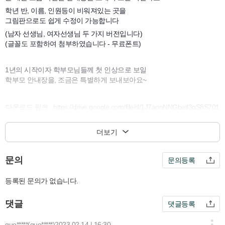
학년 반, 이름, 인원등이 비워져있는 곳을
그림판으로도 쉽게 수정이 가능합니다
(남자 선생님, 여자선생님 두 가지 버전입니다)
(글꼴도 포함하여 첨부하였습니다 - 무료폰트)
1년의 시작이자 학부모님들께 첫 인상으로 보일
학부모 안내장을, 조금은 특별하게 보내보아요~
다운로드 링크 : https://drive.google.com/file/d/1J7aonNNGbetl3qS8S701
6CUKwx_5y8I4/view
더보기
*새학기에 필요한 다양한 자료가 업로드 예정입니다.
문의
문의등록
- 제작 : 이상권
등록된 문의가 없습니다.
댓글
댓글등록
que*****(que*****)
2023.02.14 | 16:30