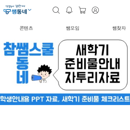
콘텐츠
쌤모임
쌤찾자