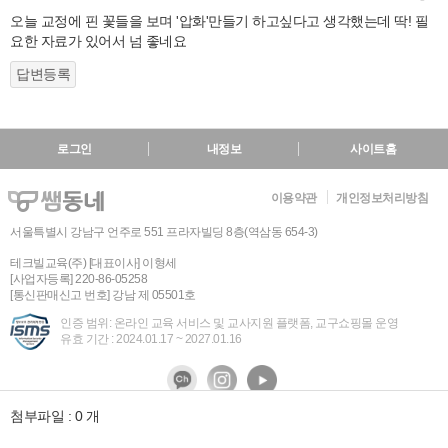
오늘 교정에 핀 꽃들을 보며 '압화'만들기 하고싶다고 생각했는데 딱! 필
요한 자료가 있어서 넘 좋네요
답변등록
로그인
내정보
사이트홈
이용약관
개인정보처리방침
서울특별시 강남구 언주로 551 프라자빌딩 8층(역삼동 654-3)
테크빌교육(주) [대표이사] 이형세
[사업자등록] 220-86-05258
[통신판매신고 번호] 강남 제 05501호
인증 범위: 온라인 교육 서비스 및 교사지원 플랫폼, 교구쇼핑몰 운영
유효 기간 : 2024.01.17 ~ 2027.01.16
첨부파일 : 0 개
Copyrightⓒ 2008
테크빌교육㈜
All rights reserved