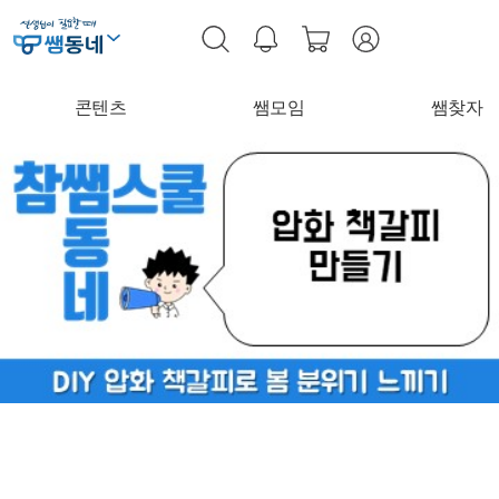
콘텐츠
쌤모임
쌤찾자