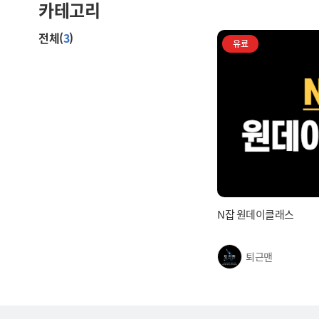
카테고리
전체(
3
)
유료
N잡 원데이클래스
퇴근맨