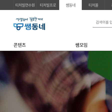
티처빌연수원
티처빌프로
쌤동네
티처몰
콘텐츠
쌤모임