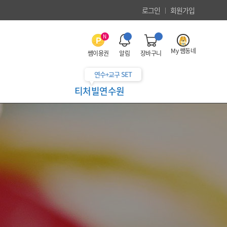
로그인
회원가입
N
My 쌤동네
쌤이용권
알림
장바구니
연수+교구 SET
티처빌연수원