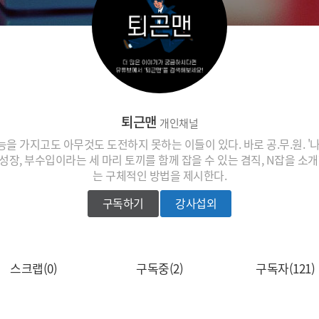
퇴근맨
개인채널
을 가지고도 아무것도 도전하지 못하는 이들이 있다. 바로 공.무.원. '
장, 부수입이라는 세 마리 토끼를 함께 잡을 수 있는 겸직, N잡을 소
는 구체적인 방법을 제시한다.
구독하기
강사섭외
스크랩(0)
구독중(2)
구독자(121)