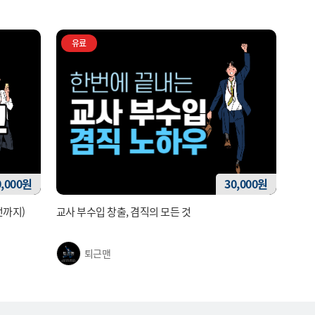
유료
0,000원
30,000원
전까지)
교사 부수입 창출, 겸직의 모든 것
퇴근맨