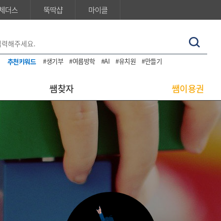
체더스
뚝딱샵
마이클
#생기부
#여름방학
#AI
#유치원
#만들기
쌤찾자
쌤이용권