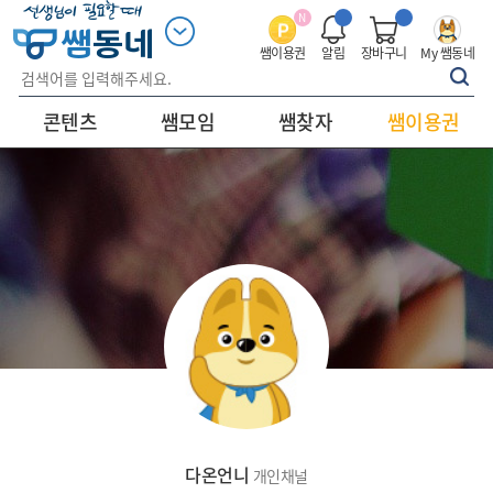
N
쌤이용권
알림
장바구니
My 쌤동네
콘텐츠
쌤모임
쌤찾자
쌤이용권
다온언니
개인채널