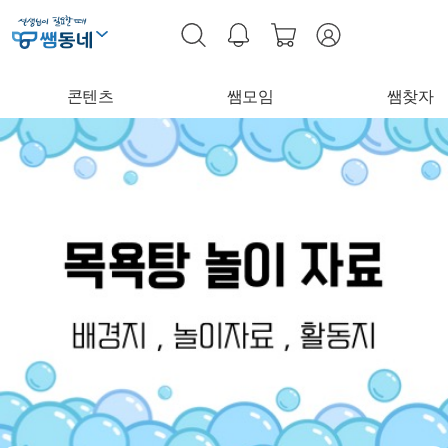
콘텐츠
쌤모임
쌤찾자