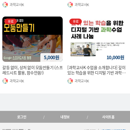
과학교사K
과학교사K
유료
유료
5,000원
10,000원
갈등 없이, 상처 없이 모둠만들기 (스프
[과학교사K 수업을 소개합니다] 깊이
레드시트 활용, 함수안씀!)
있는 학습을 위한 디지털 기반 과학수
업 사례 나눔
과학교사K
과학교사K
로그인
내정보
사이트홈