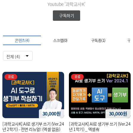
Youtube '과학교사K'
구독하기
콘텐츠(4)
스크랩(0)
구독중(1)
구독
유료
유료
30,000원
30,000원
[과학교사K] AI로 생기부 쓰기 (Ver.24
[과학교사K] AI로 생기부 쓰기 (Ver.24
년 2학기) - 전면 리뉴얼! (엑셀 없음)
년 1학기) _ 엑셀有