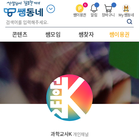
N
쌤이용권
알림
장바구니
My 쌤동네
콘텐츠
쌤모임
쌤찾자
쌤이용권
과학교사K
개인채널