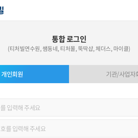
통합 로그인
(티처빌연수원, 쌤동네, 티처몰, 뚝딱샵, 체더스, 마이클)
개인회원
기관/사업자