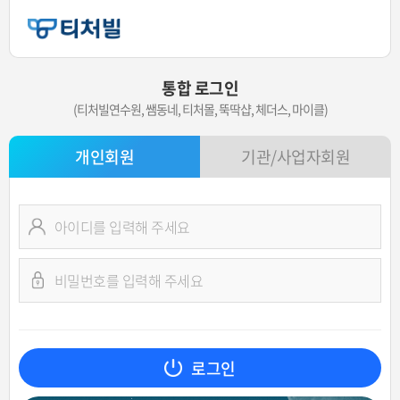
통합 로그인
(티처빌연수원, 쌤동네, 티처몰, 뚝딱샵, 체더스, 마이클)
개인회원
기관/사업자회원
로그인