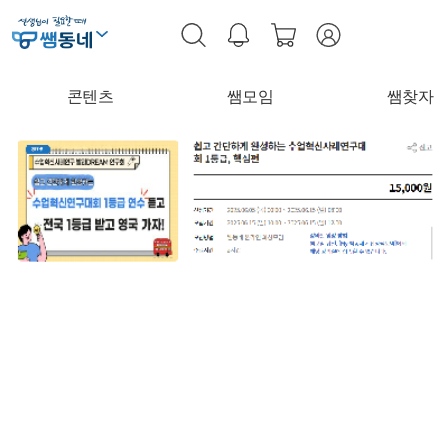
콘텐츠
쌤모임
쌤찾자