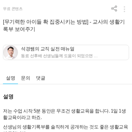
무료 콘텐츠
[무기력한 아이들 확 집중시키는 방법] - 교사의 생활기
록부 보여주기
석경쌤의 교직 실전 매뉴얼
동료 선후배 선생님들께 도움이 되었으면 합니다 ^^ - 티처빌 쌤동네 2024, 2025 TOP 연수 강사 선정! - 각종 온/오프라인 교사 연수 누적 수강 교사 약 3000명+a - 서울, 경기, 경북, 경남 등 전국 시도교육청 1정 연수, 신규 연수 출강 ⭐강의 전문 분야⭐ - 생기부 자동화! 챗GPT로 창작의 고통에서 해방되기! - 5분만에 문제 뚝딱! ChatGPT로 영어 내신 출제 자동화! - 왜 우리 반만 담임 말 안 들을까요? 이젠 돼요! 실전 학급경영, 생활교육, 민원대응 - 한 번 만들면 평생 수업 준비 사라지는 영어 독서 수업 - 구해줘, 노잼 수업! - 강의식 수업의 집중도와 퀄리티를 쉽게 올리는 실전 노하우 50가지 ‘본업에 충실하면서도 경제적으로 여유로운 교사’가 되는 법 – 경제금융 분야 독서 로드맵 문의메일 etpark0301@gmail.com 블로그 https://blog.naver.com/etpark0301/223141887876
설명
문의
댓글
설명
저는 수업 시작 5분 동안은 무조건 생활교육을 합니다. 1일 1생
활교육이라고 하죠.
선생님의 생활기록부를 솔직하게 공개하는 것도 좋은 생활교육