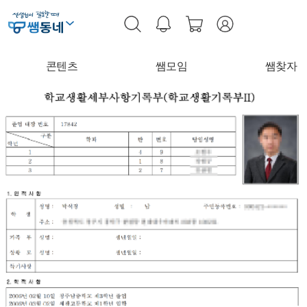
콘텐츠
쌤모임
쌤찾자